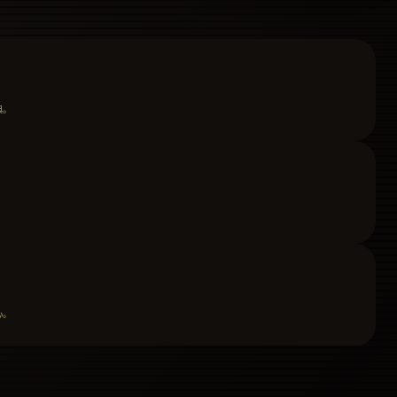
典。
。
心。