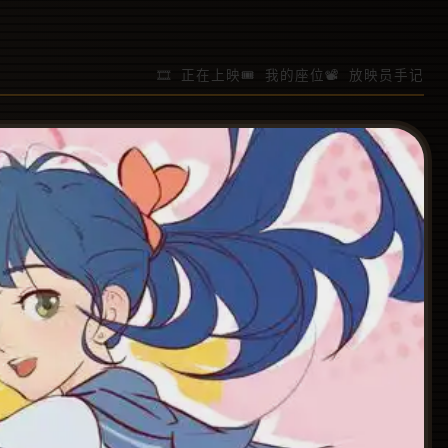
🎞️ 正在上映
🎟️ 我的座位
📽️ 放映员手记