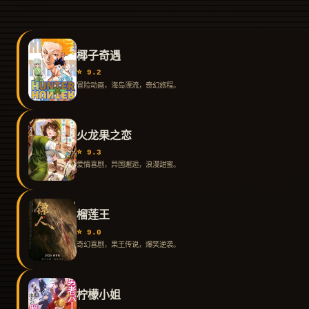
椰子奇遇
⭐ 9.2
冒险动画，海岛漂流，奇幻旅程。
火龙果之恋
⭐ 9.3
爱情喜剧，异国邂逅，浪漫甜蜜。
榴莲王
⭐ 9.0
奇幻喜剧，果王传说，爆笑逆袭。
柠檬小姐