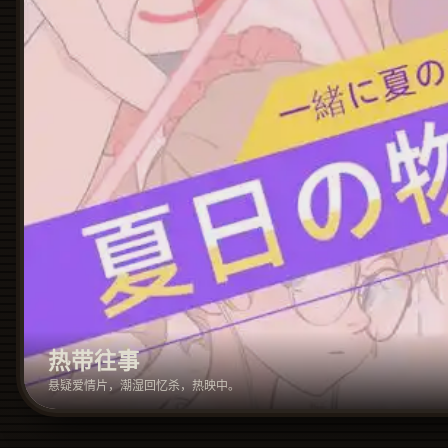
热带往事
悬疑爱情片，潮湿回忆杀，热映中。