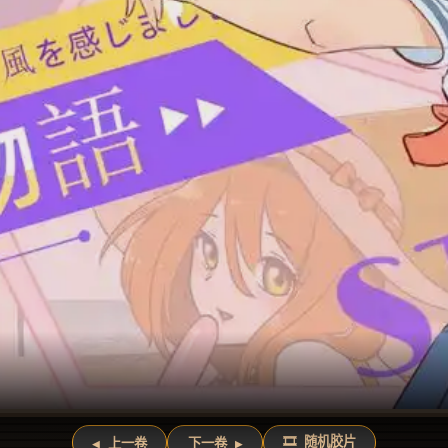
🎞️ 随机胶片
◀ 上一卷
下一卷 ▶