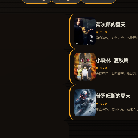
菊次郎的夏天
⭐ 9.0
治愈神作，天使之铃，必看经
小森林·夏秋篇
⭐ 9.0
美食神作，田园四季，高口碑
普罗旺斯的夏天
⭐ 8.9
家庭神作，南法阳光，温暖人